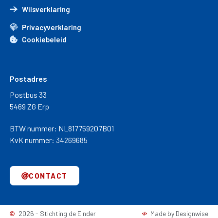
Wilsverklaring
Privacyverklaring
Cookiebeleid
Postadres
Postbus 33
5469 ZG Erp
BTW nummer: NL817759207B01
KvK nummer: 34269685
CONTACT
2026 - Stichting de Einder
Made by Designwise