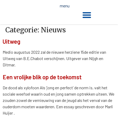
de
menu
inhoud
De dood en de wet
Categorie:
Nieuws
Uitweg
Medio augustus 2022 zal de nieuwe herziene 15de editie van
Uitweg van B.E.Chabot verschijnen. Uitgever van Nijgh en
Ditmar.
Een vrolijke blik op de toekomst
De dood als xylofoon Als ‘jong en perfect’ de norm is, valt het
sociale weefsel waarin oud en jong samen optrekken uiteen. We
zouden zowel de vernieuwing van de jeugd als het verval van de
ouderdom moeten waarderen. Een essay geschreven door Marli
Huijer .