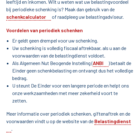
leeftijd en inkomen. Wilt u weten wat uw belastingvoordeel
bij periodieke schenking is? Maak dan gebruik van de
(opent externe website in een nieuw ve
schenkcalculator
of raadpleeg uw belastingadviseur.
Voordelen van periodiek schenken
Er geldt geen drempel voor uw schenking.
Uw schenking is volledig fiscaal aftrekbaar, als u aan de
voorwaarden van de belastingdienst voldoet.
(opent extern
Als Algemeen Nut Beogende Instelling (
ANBI
) betaalt de
Einder geen schenkbelasting en ontvangt dus het volledige
bedrag.
U steunt De Einder voor een langere periode en helpt ons
onze werkzaamheden met meer zekerheid voort te
zetten.
Meer informatie over periodiek schenken, giftenaftrek en de
voorwaarden vindt u op de website van de
Belastingdienst
(opent externe website in een nieuw venster)
.