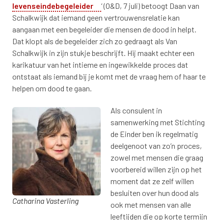
(PDF opent in een nieuw venster)
levenseindebegeleider
‘ (O&D, 7 juli) betoogt Daan van
Schalkwijk dat iemand geen vertrouwensrelatie kan
aangaan met een begeleider die mensen de dood in helpt.
Dat klopt als de begeleider zich zo gedraagt als Van
Schalkwijk in zijn stukje beschrijft. Hij maakt echter een
karikatuur van het intieme en ingewikkelde proces dat
ontstaat als iemand bij je komt met de vraag hem of haar te
helpen om dood te gaan.
Als consulent in
samenwerking met Stichting
de Einder ben ik regelmatig
deelgenoot van zo’n proces,
zowel met mensen die graag
voorbereid willen zijn op het
moment dat ze zelf willen
besluiten over hun dood als
Catharina Vasterling
ook met mensen van alle
leeftijden die op korte termijn