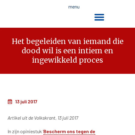
menu
De dood en de wet
Het begeleiden van iemand die
dood wil is een intiem en
ingewikkeld proces
13 juli 2017
Artikel uit de Volkskrant, 13 juli 2017
In zijn opiniestuk ‘
Bescherm ons tegen de