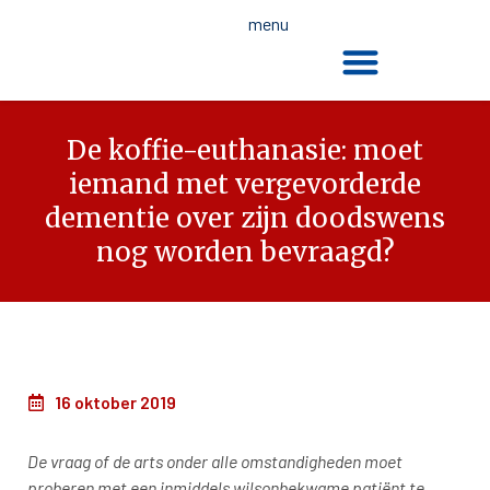
menu
De dood en de wet
De koffie-euthanasie: moet
iemand met vergevorderde
dementie over zijn doodswens
nog worden bevraagd?
16 oktober 2019
De vraag of de arts onder alle omstandigheden moet
proberen met een inmiddels wilsonbekwame patiënt te