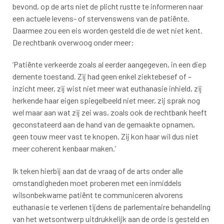
bevond, op de arts niet de plicht rustte te informeren naar
een actuele levens- of stervenswens van de patiënte.
Daarmee zou een eis worden gesteld die de wet niet kent.
De rechtbank overwoog onder meer:
‘Patiënte verkeerde zoals al eerder aangegeven, in een diep
demente toestand. Zij had geen enkel ziektebesef of –
inzicht meer, zij wist niet meer wat euthanasie inhield, zij
herkende haar eigen spiegelbeeld niet meer, zij sprak nog
wel maar aan wat zij zei was, zoals ook de rechtbank heeft
geconstateerd aan de hand van de gemaakte opnamen,
geen touw meer vast te knopen. Zij kon haar wil dus niet
meer coherent kenbaar maken.’
Ik teken hierbij aan dat de vraag of de arts onder alle
omstandigheden moet proberen met een inmiddels
wilsonbekwame patiënt te communiceren alvorens
euthanasie te verlenen tijdens de parlementaire behandeling
van het wetsontwerp uitdrukkelijk aan de orde is gesteld en