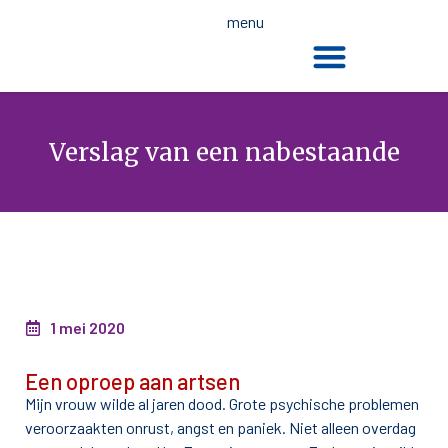
menu
De dood en de wet
Verslag van een nabestaande
1 mei 2020
Een oproep aan artsen
Mijn vrouw wilde al jaren dood. Grote psychische problemen
veroorzaakten onrust, angst en paniek. Niet alleen overdag